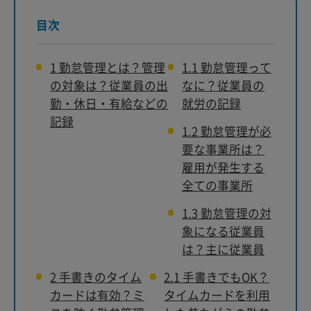
目次
1
勤怠管理とは？管理
1.1
勤怠管理って
の対象は？従業員の出
なに？従業員の
勤・休日・有給などの
就労の記録
記録
1.2
勤怠管理が必
要な事業所は？
雇用が発生する
全ての事業所
1.3
勤怠管理の対
象になる従業員
は？主に従業員
2
手書きのタイム
2.1
手書きでもOK？
カードは有効？ミ
タイムカードを利用