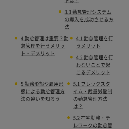
トは？
3.3
勤怠管理システム
の導入を成功させる方
法
4
勤怠管理は重要？勤
4.1
勤怠管理を行
怠管理を行うメリッ
うメリット
ト・デメリット
4.2
勤怠管理を行
わないことで起
こるデメリット
5
勤務形態や雇用形
5.1
フレックスタ
態による勤怠管理方
イム・裁量労働制
法の違いを知ろう
の勤怠管理方法
は？
5.2
在宅勤務・テ
レワークの勤怠管