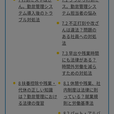
ん。勤怠管理シス
ス。勤怠管理シス
テム導入後のトラ
テム担当者の悩み
ブル対処法
7.2
不正打刻や改ざ
んは違法？問題の
ある社員への対処
法
7.3
早出や残業時間
にも法律がある？
時間外労働を減ら
すための対処法
8
扶養控除や残業・
8.1
休憩や残業、社
代休の正しい知識
内制度は法律に則
は？勤怠管理におけ
っている？就業規
る法律の復習
則と労働基準法
8.2
パート・アルバ