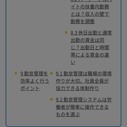
イトの扶養内勤務
とは？収入の壁で
勤務を調整
8.3
休日出勤と通常
出勤の賃金は同
じ？出勤日と時間
帯による賃金の違
い
9
勤怠管理を
9.1
勤怠管理は職場の環境
効率よく行う
作りが大切。社員全員が
ポイント
協力できる体制作り
9.2
勤怠管理システムは労
働者が簡単に操作できる
ものを選ぶ