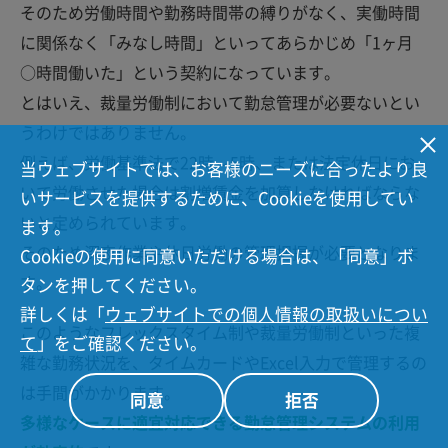
そのため労働時間や勤務時間帯の縛りがなく、実働時間
に関係なく「みなし時間」といってあらかじめ「1ヶ月
○時間働いた」という契約になっています。
とはいえ、裁量労働制において勤怠管理が必要ないとい
うわけではありません。
例えば、労働基準法で22時～5時、または法定休日にお
当ウェブサイトでは、お客様のニーズに合ったより良
いて労働させた場合は割増賃金を加算しなければならな
いサービスを提供するために、Cookieを使用してい
いと定められています。
ます。
そのため深夜作業や休日労働の管理把握が必要となりま
Cookieの使用に同意いただける場合は、「同意」ボ
す。
タンを押してください。
詳しくは「
ウェブサイトでの個人情報の取扱いについ
このようなフレックスタイム制や裁量労働制といった複
て
」をご確認ください。
雑な勤務状況を、タイムカードやExcel入力で管理するの
は手間がかかります。
同意
拒否
多様なケースに適宜対応できる勤怠管理システムの利用