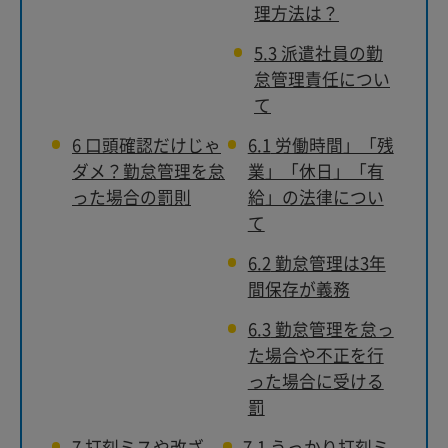
理方法は？
5.3
派遣社員の勤
怠管理責任につい
て
6
口頭確認だけじゃ
6.1
労働時間」「残
ダメ？勤怠管理を怠
業」「休日」「有
った場合の罰則
給」の法律につい
て
6.2
勤怠管理は3年
間保存が義務
6.3
勤怠管理を怠っ
た場合や不正を行
った場合に受ける
罰
7
打刻ミスや改ざ
7.1
うっかり打刻ミ