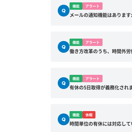
機能
アラート
Q
メールの通知機能はあります
機能
アラート
Q
働き方改革のうち、時間外労
機能
アラート
Q
有休の5日取得が義務化され
機能
休暇
Q
時間単位の有休には対応して