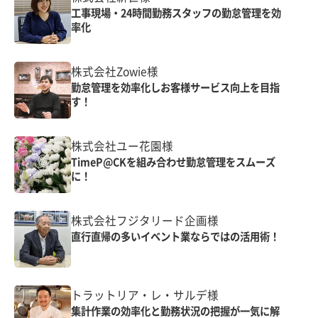
工事現場・24時間勤務スタッフの勤怠管理を効
率化
株式会社Zowie様
勤怠管理を効率化しお客様サービス向上を目指
す！
株式会社ユー花園様
TimeP@CKを組み合わせ勤怠管理をスムーズ
に！
株式会社フジタリード企画様
直行直帰の多いイベント業ならではの活用術！
トラットリア・レ・サルデ様
集計作業の効率化と勤務状況の把握が一気に解