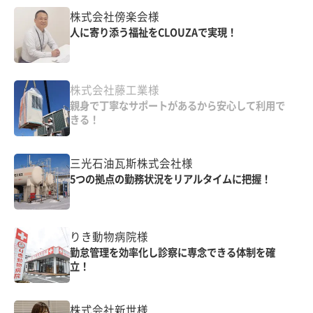
株式会社傍楽会様
人に寄り添う福祉をCLOUZAで実現！
株式会社藤工業様
親身で丁寧なサポートがあるから安心して利用で
きる！
三光石油瓦斯株式会社様
5つの拠点の勤務状況をリアルタイムに把握！
りき動物病院様
勤怠管理を効率化し診察に専念できる体制を確
立！
株式会社新世様