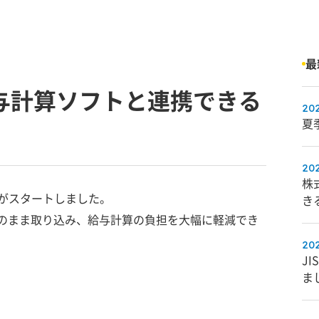
最
与計算ソフトと連携できる
202
夏季
！
202
株
携がスタートしました。
き
そのまま取り込み、給与計算の負担を大幅に軽減でき
202
JI
ま