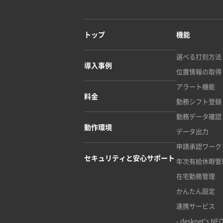
トップ
機能
選べる打刻方法
導入事例
位置情報の取得
アラート機能
料金
勤務シフト登録
勤務データ確認
動作環境
データ出力
申請承認ワーク
セキュリティと安心サポート
年次有給休暇管
在宅勤務管理
かんたん設定
連携サービス
- desknet’s N