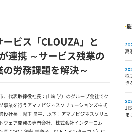
最
ービス「CLOUZA」と
202
夏季
ud」が連携 ～サービス残業の
業の労務課題を解決～
202
株
き
市、代表取締役社長：山﨑 学）のグループ会社でク
202
グ事業を行うアマノビジネスソリューションズ株式
JI
締役社長：児玉 良平、以下：アマノビジネスソリュ
ま
トウェア開発の専門会社、株式会社インターコム
長 COO：須藤 美奈子、以下：インターコム）は、